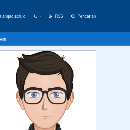
lamjad.sch.id
-
RSS
Pencarian
AMI