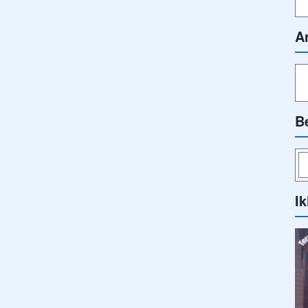
A
B
Ik