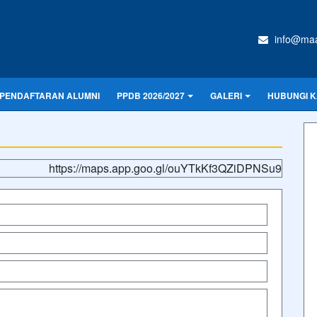
info@maa
PENDAFTARAN ALUMNI
PPDB 2026/2027
GALERI
HUBUNGI K
https://maps.app.goo.gl/ouYTkKf3QZiDPNSu9