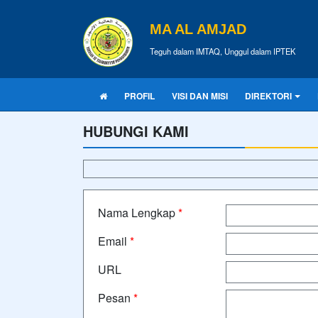
MA AL AMJAD
Teguh dalam IMTAQ, Unggul dalam IPTEK
PROFIL
VISI DAN MISI
DIREKTORI
HUBUNGI KAMI
Nama Lengkap
*
Email
*
URL
Pesan
*